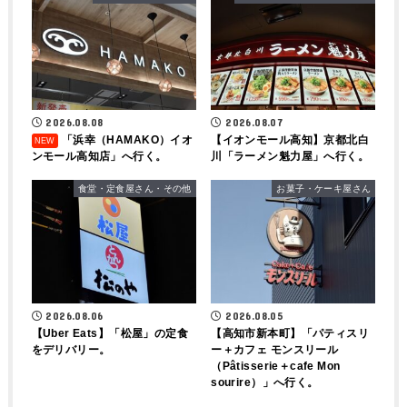
2026.08.08
2026.08.07
「浜幸（HAMAKO）イオ
【イオンモール高知】京都北白
ンモール高知店」へ行く。
川「ラーメン魁力屋」へ行く。
食堂・定食屋さん・その他
お菓子・ケーキ屋さん
2026.08.06
2026.08.05
【Uber Eats】「松屋」の定食
【高知市新本町】「パティスリ
をデリバリー。
ー＋カフェ モンスリール
（Pâtisserie＋cafe Mon
sourire）」へ行く。