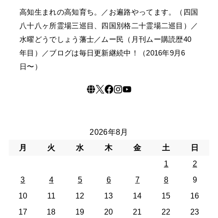
高知生まれの高知育ち。／お遍路やってます。（四国
八十八ヶ所霊場三巡目、四国別格二十霊場二巡目）／
水曜どうでしょう藩士／ムー民（月刊ムー購読歴40
年目）／ブログは毎日更新継続中！（2016年9月6
日〜）
2026年8月
月
火
水
木
金
土
日
1
2
3
4
5
6
7
8
9
10
11
12
13
14
15
16
17
18
19
20
21
22
23