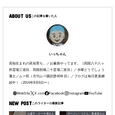
ABOUT US
いっちゃん
高知生まれの高知育ち。／お遍路やってます。（四国八十八ヶ
所霊場三巡目、四国別格二十霊場二巡目）／水曜どうでしょう
藩士／ムー民（月刊ムー購読歴40年目）／ブログは毎日更新継
続中！（2016年9月6日〜）
NEW POST
お菓子・ケーキ屋さん
ラーメン・うどん・蕎麦屋さん