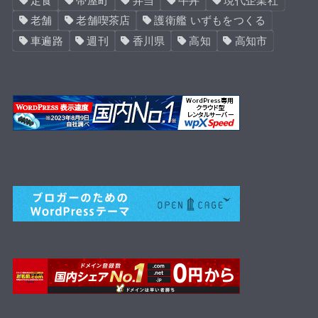
定食
帯屋町
弁当
牛丼
現代企業社
老舗
老舗喫茶店
護衛艦 いずもをつくる
車遍路
週刊
香川県
高知
高知市