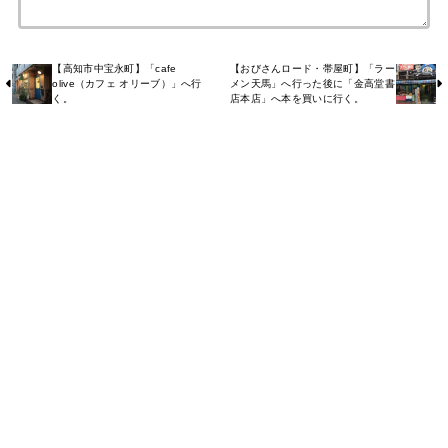
【高知市中宝永町】「cafe
【おびさんロード・帯屋町】「ラー
olive（カフェ オリーブ）」へ行
メン天馬」へ行った後に「金高堂書
く。
店本店」へ本を買いに行く。