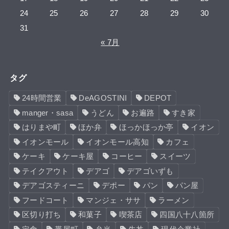
24
25
26
27
28
29
30
31
« 7月
タグ
24時間営業
DeAGOSTINI
DEPOT
manger・sasa
うどん
お遍路
すき家
はりまや町
ほか弁
ほっかほっか亭
イオン
イオンモール
イオンモール高知
カフェ
ケーキ
ケーキ屋
コーヒー
スイーツ
テイクアウト
デアゴ
デアゴいずも
デアゴスティーニ
デポー
パン
パン屋
フードコート
マンジェ・ササ
ラーメン
区切り打ち
和菓子
喫茶店
四国八十八箇所