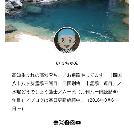
いっちゃん
高知生まれの高知育ち。／お遍路やってます。（四国
八十八ヶ所霊場三巡目、四国別格二十霊場二巡目）／
水曜どうでしょう藩士／ムー民（月刊ムー購読歴40
年目）／ブログは毎日更新継続中！（2016年9月6
日〜）