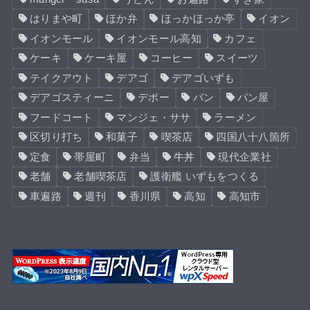
はりまや町
ほか弁
ほっかほっか亭
イオン
イオンモール
イオンモール高知
カフェ
ケーキ
ケーキ屋
コーヒー
スイーツ
テイクアウト
デアゴ
デアゴいずも
デアゴスティーニ
デポー
パン
パン屋
フードコート
マンジェ・ササ
ラーメン
区切り打ち
和菓子
喫茶店
四国八十八箇所
定食
帯屋町
弁当
牛丼
現代企業社
老舗
老舗喫茶店
護衛艦 いずもをつくる
車遍路
週刊
香川県
高知
高知市