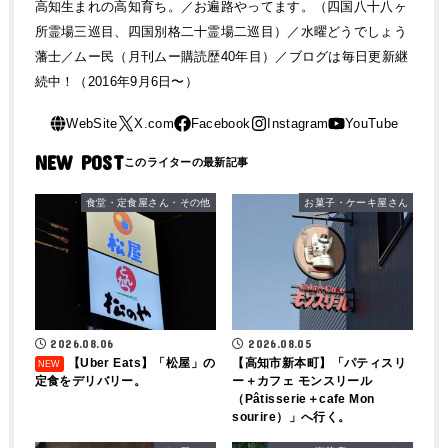
高知生まれの高知育ち。／お遍路やってます。（四国八十八ヶ
所霊場三巡目、四国別格二十霊場二巡目）／水曜どうでしょう
藩士／ムー民（月刊ムー購読歴40年目）／ブログは毎日更新継
続中！（2016年9月6日〜）
NEW POST
食堂・定食屋さん・その他
お菓子・ケーキ屋さん
2026.08.06
2026.08.05
【Uber Eats】「松屋」の
【高知市新本町】「パティスリ
定食をデリバリー。
ー＋カフェ モンスリール
（Pâtisserie＋cafe Mon
sourire）」へ行く。