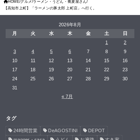
HOME
グルメ
ラーメン・うどん・蕎麦屋さん
【高知市上町】「ラーメンの豚太郎 上町店」へ行く。
2026年8月
月
火
水
木
金
土
日
1
2
3
4
5
6
7
8
9
10
11
12
13
14
15
16
17
18
19
20
21
22
23
24
25
26
27
28
29
30
31
« 7月
タグ
24時間営業
DeAGOSTINI
DEPOT
manger・sasa
うどん
お遍路
すき家