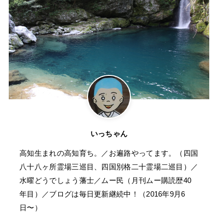
いっちゃん
高知生まれの高知育ち。／お遍路やってます。（四国
八十八ヶ所霊場三巡目、四国別格二十霊場二巡目）／
水曜どうでしょう藩士／ムー民（月刊ムー購読歴40
年目）／ブログは毎日更新継続中！（2016年9月6
日〜）