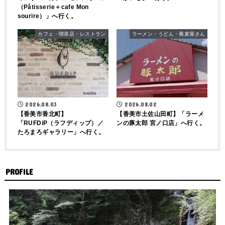
（Pâtisserie＋cafe Mon
sourire）」へ行く。
カフェ・喫茶店・レストラン
ラーメン・うどん・蕎麦屋さん
2026.08.03
2026.08.02
【香美市香北町】
【香美市土佐山田町】「ラーメ
「RUFDiP（ラフディップ）／
ンの豚太郎 宮ノ口店」へ行く。
たろまろギャラリー」へ行く。
PROFILE