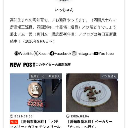
いっちゃん
高知生まれの高知育ち。／お遍路やってます。（四国八十八ヶ
所霊場三巡目、四国別格二十霊場二巡目）／水曜どうでしょう
藩士／ムー民（月刊ムー購読歴40年目）／ブログは毎日更新継
続中！（2016年9月6日〜）
NEW POST
お菓子・ケーキ屋さん
パン屋さん
2026.08.04
2026.08.05
【高知市新本町】ベーカリー
【高知市新本町】「パテ
「かいち」へ行く。
ィスリー＋カフェ モンスリール